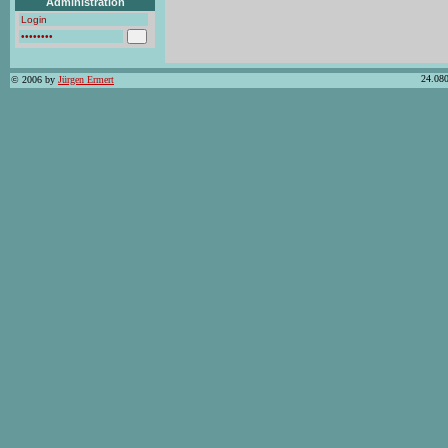
Administration
24.080
© 2006 by
Jürgen Ermert