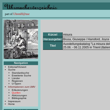
part of
UhrenH@nse
Kürzel
misura
Herausgeber
Brusa, Giuseppe / Hansford, Joyce
Ausstellungskatalog "La misura del 
Titel
25.06. - 06.11.2005 in Trient (Italien
Navigation
Editorial/Vorwort
Suche
Standardsuche
Erweiterte Suche
Länder
Regionen
U-Typen
Informationen zum UMV
Erläuterungen
Quellen
Abkürzungen
Bibliographie
Impressum
Home