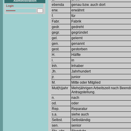
Administration
ebenda
genau bzw. auch dort
erw.
erwähnt
f.
für
Fabr.
Fabrik
gedr.
gedreht
gegr.
gegründet
gel.
gelernt
gen.
genannt
gest.
gestorben
H.
Hälfte
i.
in
Inh.
Inhaber
Jh.
Jahrhundert
jr.
junior
M.
Mitte oder Mitglied
Mut(h)jahr
Mehrjährigen Arbeitszeit nach Beendi
Antragstellung.
n.
nach
od.
oder
Rep.
Reparatur
s.a.
siehe auch
Selbst.
Selbständig
sen.
senior