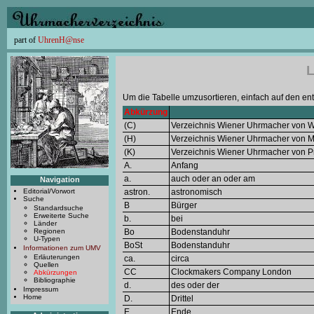
part of
UhrenH@nse
L
Um die Tabelle umzusortieren, einfach auf den en
Abkürzung
(C)
Verzeichnis Wiener Uhrmacher von W
(H)
Verzeichnis Wiener Uhrmacher von Mi
(K)
Verzeichnis Wiener Uhrmacher von Pr
A.
Anfang
a.
auch oder an oder am
Navigation
Editorial/Vorwort
astron.
astronomisch
Suche
B
Bürger
Standardsuche
Erweiterte Suche
b.
bei
Länder
Regionen
Bo
Bodenstanduhr
U-Typen
BoSt
Bodenstanduhr
Informationen zum UMV
Erläuterungen
ca.
circa
Quellen
CC
Clockmakers Company London
Abkürzungen
Bibliographie
d.
des oder der
Impressum
Home
D.
Drittel
E.
Ende