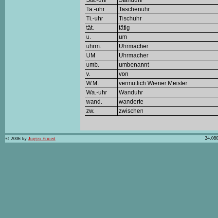
Sta.-uhr
Standuhr
Ta.-uhr
Taschenuhr
Ti.-uhr
Tischuhr
tät.
tätig
u.
um
uhrm.
Uhrmacher
UM
Uhrmacher
umb.
umbenannt
v.
von
W.M.
vermutlich Wiener Meister
Wa.-uhr
Wanduhr
wand.
wanderte
zw.
zwischen
24.080
© 2006 by
Jürgen Ermert