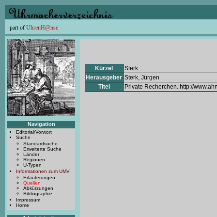
part of
UhrenH@nse
Kürzel
Sterk
Herausgeber
Sterk, Jürgen
Titel
Private Recherchen. http://www.ah
Navigation
Editorial/Vorwort
Suche
Standardsuche
Erweiterte Suche
Länder
Regionen
U-Typen
Informationen zum UMV
Erläuterungen
Quellen
Abkürzungen
Bibliographie
Impressum
Home