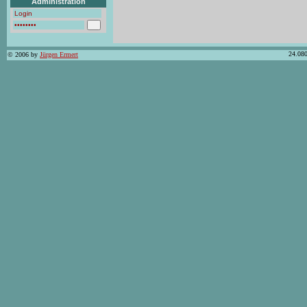
Administration
24.080
© 2006 by
Jürgen Ermert