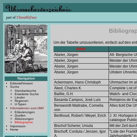
part of
UhrenH@nse
Bibliogra
Um die Tabelle umzusortieren, einfach auf den en
Autor
Abeler, Jürgen
Alt- Bergische 
Abeler, Jürgen
Meister der Uhr
Abeler, Jürgen
Meister der Uhrm
Abeler, Jürgen
Ullstein Uhrenb
Navigation
Ackermann, Hans Christoph
Uhrmacher im al
Editorial/Vorwort
Suche
Aked, Charles K.
Complete List of
Standardsuche
Baillie, G.H.
Watch- and Cloc
Erweiterte Suche
Länder
Basanta Campos, José Luis
Relojeros de E
Regionen
U-Typen
Berswordt-Wallrabe, Cornelia
Alles tickt Die
Informationen zum UMV
von
Erläuterungen
Berthoud, Robert / Weyel, Erich
J. XI. Horloges 
Quellen
Abkürzungen
catalogue Public
Bibliographie
Bischof Scherer, Ursula
Mit der Zeit du
Impressum
Home
Bischoff, Cordula / Jenzen, Igor
"Liste der Fran
A.
Jahrhunderts" i