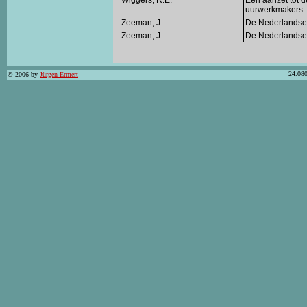
Wiggers, R.E.
Een aanzet tot 
uurwerkmakers
Zeeman, J.
De Nederlandse 
Zeeman, J.
De Nederlandse
24.080
© 2006 by
Jürgen Ermert