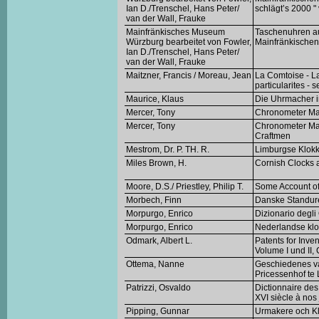
Ian D./Trenschel, Hans Peter/
schlägt’s 2000 "
van der Wall, Frauke
Mainfränkisches Museum
Taschenuhren au
Würzburg bearbeitet von Fowler,
Mainfränkische
Ian D./Trenschel, Hans Peter/
van der Wall, Frauke
Maitzner, Francis / Moreau, Jean
La Comtoise - La
particularites - 
Maurice, Klaus
Die Uhrmacher 
Mercer, Tony
Chronometer Mak
Mercer, Tony
Chronometer Make
Craftmen
Mestrom, Dr. P. TH. R.
Limburgse Klokk
Miles Brown, H.
Cornish Clocks
Moore, D.S./ Priestley, Philip T.
Some Account of
Morbech, Finn
Danske Standur
Morpurgo, Enrico
Dizionario degli 
Morpurgo, Enrico
Nederlandse klo
Odmark, Albert L.
Patents for Inve
Volume I und II,
Ottema, Nanne
Geschiedenes va
Pricessenhof te
Patrizzi, Osvaldo
Dictionnaire des
XVI siècle à nos
Pipping, Gunnar
Urmakere och Kl