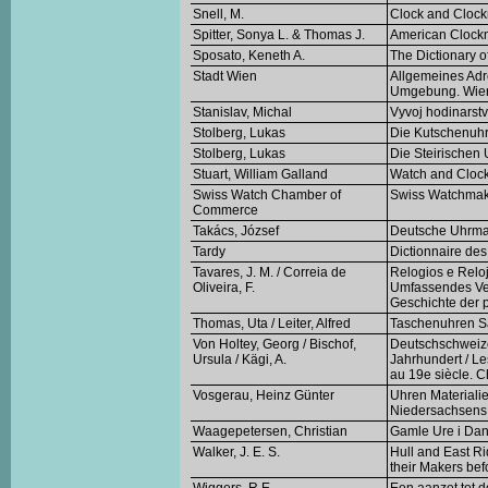
Snell, M.
Clock and Clock
Spitter, Sonya L. & Thomas J.
American Clock
Sposato, Keneth A.
The Dictionary 
Stadt Wien
Allgemeines Adr
Umgebung. Wie
Stanislav, Michal
Vyvoj hodinars
Stolberg, Lukas
Die Kutschenuh
Stolberg, Lukas
Die Steirischen
Stuart, William Galland
Watch and Clock
Swiss Watch Chamber of
Swiss Watchmak
Commerce
Takács, József
Deutsche Uhrma
Tardy
Dictionnaire des
Tavares, J. M. / Correia de
Relogios e Relo
Oliveira, F.
Umfassendes Ver
Geschichte der 
Thomas, Uta / Leiter, Alfred
Taschenuhren S
Von Holtey, Georg / Bischof,
Deutschschweize
Ursula / Kägi, A.
Jahrhundert / L
au 19e siècle. 
Vosgerau, Heinz Günter
Uhren Materialie
Niedersachsens
Waagepetersen, Christian
Gamle Ure i Da
Walker, J. E. S.
Hull and East Ri
their Makers be