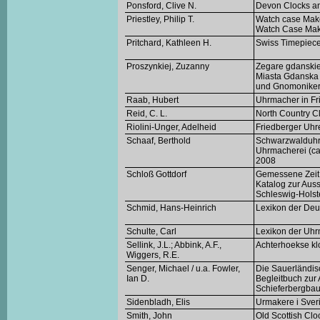
Ponsford, Clive N.
Devon Clocks a
Priestley, Philip T.
Watch case Maker
Watch Case Make
Pritchard, Kathleen H.
Swiss Timepiece
Proszynkiej, Zuzanny
Zegare gdanskie
Miasta Gdanska 
und Gnomonike
Raab, Hubert
Uhrmacher in Fr
Reid, C. L.
North Country Cl
Riolini-Unger, Adelheid
Friedberger Uhr
Schaaf, Berthold
Schwarzwalduhr
Uhrmacherei (ca
2008
Schloß Gottdorf
Gemessene Zeit 
Katalog zur Aus
Schleswig-Holst
Schmid, Hans-Heinrich
Lexikon der Deu
Schulte, Carl
Lexikon der Uhr
Sellink, J.L.; Abbink, A.F.,
Achterhoekse k
Wiggers, R.E.
Senger, Michael / u.a. Fowler,
Die Sauerländis
Ian D.
Begleitbuch zur 
Schieferbergba
Sidenbladh, Elis
Urmakere i Sver
Smith, John
Old Scottish Cl