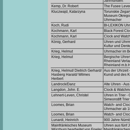
Jahrhundert
Kemp, Dr. Robert
The Fusee Leve
Kluczwajd, Katarzyna
Torunskie Zegary
Museum Okregowe
Uhrmacher
Koch, Rudi
BI-LEXIKON Uhr
Kochmann, Karl
Black Forest Cl
Kochmann, Karl
Clock and Watch
König, Gerhard
Uhren und Uhrma
Kultur und Denkm
Krieg, Helmut
Uhrmacher im Be
Krieg, Helmut
Bergische Uhre
Rheinland Verla
Rheinland m.b.H
Krieg, Helmut/ Dietrich Gerhard/
Aus der Uhrzei
Hasberg Harald/ Wilmes
Kunst und des 
Herbert
Landrock/Danz
Alte Uhren - Aus
Langdon, John. E.
Clock & Watchm
Lehnert-Leven, Christel
Uhren in Trier 
Simeonstift Trier
Loomes, Brian
Watch- and Cloc
Uhrmacher ab 1
Loomes, Brian
Watch- and Cloc
Lunardi, Heinrich
900 Jahre Nürnb
Mainfränkisches Museum
Uhren aus fünf 
Würzburg bearbeitet von Fowler,
Mainfränkischen