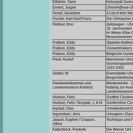
Elfström, Taimi
Kelosepät Suom
Ermert, Jürgen
UhrenH@nse-Uh
Fenell, Geraldine
A List of Irish 
Fischer, Karl Adolf Franz
Die Uhrmacher 
Fleßner, Ihno
Zeitzeugen - Uh
18. Jahrhundert
im Weser-Elbe-G
Museumsverein 
Fraiture, Eddy
Staande klokken
Fraiture, Eddy
Uurwerkmakers e
Fraiture, Eddy
Belgische Uurwe
Frieß, Rudolf
Münchener Uhrma
Gründungsjubil
1922-2002
Gürtler, W.
Eisenstädter Uhr
Burgenländisc
Handwerkskammer und
Meisterwerke - 
Landesmuseum Koblenz
Katalog zur Aus
Landesmuseums
Hudson, Felix
Scottish Clockma
Hudson, Felix / Norgate, J. & M.
Dunfermline Cl
Ingstad, Olav
Urmakerkunst in
Ingvordsen, Jens
Urmagere i Danma
Jaquet, Eugène / Chapuis,
Technique and H
Alfred
Kaltenböck, Frederik:
Die Wiener Uhr 