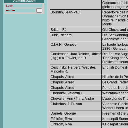
Administration
Gebrauches“. Hi
gleichnamigen A
Bourdin, Jean-Paul
Répertoire des h
Uhrmacher von Le
histoire inscrit
Monts
Britten, F.J.
Old Clocks and 
Bürk, Richard
Die Schwenninge
Geschichte der 
C.I.H.H., Genève
La haute horlog
1886 - Genevan 
Carstensen, Jan/ Reinke, Ulrich/
Die Zeit vor Aug
(Hg.) u.a. Fowler, Ian D.
‘Der Klang der 
Freilichtmuseu
Cescinsky, Herbert / Webster,
English Domesti
Malcolm R.
Chapuis, Alfred
Histoire de la P
Chapuis, Alfred
Le Grand Frédéri
Chapuis, Alfred
Pendules Neuch
Chenakal, Valentin L.
Watchmaker and
Chevalier, Ann / Thiry, André
L'âge d'or de l'h
Claterbos, J. FH van
Viennese Clockm
Wiener Uhren u
Daniels, George
Freemen of the 
Elfström, Riva
Kelosepät Suom
Elfström, Riva
Kelosepät Suom