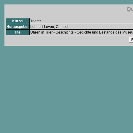
Qu
Kürzel
Trierer
Herausgeber
Lehnert-Leven, Christel
Titel
Uhren in Trier - Geschichte - Gedichte und Bestände des Museum