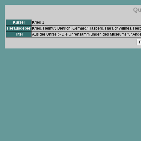
Qu
Kürzel
Krieg 1
Herausgeber
Krieg, Helmut/ Dietrich, Gerhard/ Hasberg, Harald/ Wilmes, Herb
Titel
Aus der Uhrzeit - Die Uhrensammlungen des Museums für Ang