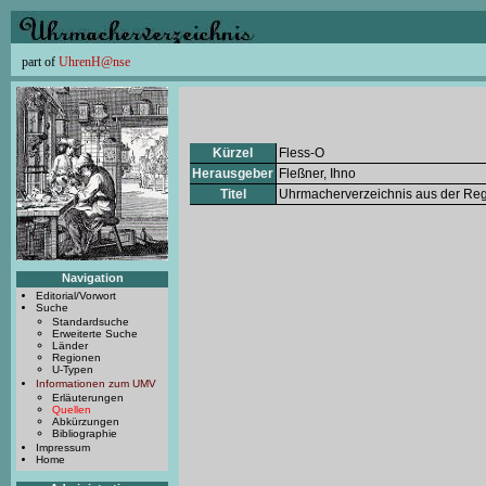
part of
UhrenH@nse
Kürzel
Fless-O
Herausgeber
Fleßner, Ihno
Titel
Uhrmacherverzeichnis aus der Reg
Navigation
Editorial/Vorwort
Suche
Standardsuche
Erweiterte Suche
Länder
Regionen
U-Typen
Informationen zum UMV
Erläuterungen
Quellen
Abkürzungen
Bibliographie
Impressum
Home