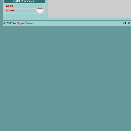
Administration
24.080
© 2006 by
Jürgen Ermert