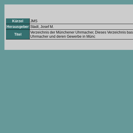
Kürzel
JMS
Herausgeber
Stadl, Josef M.
Verzeichnis der Münchener Uhrmacher, Dieses Verzeichnis basier
Titel
Uhrmacher und deren Gewerbe in Münc