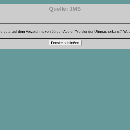
Quelle: JMS
t u.a. auf dem Verzeichnis von Jürgen Abeler "Meister der Uhrmacherkunst", Wupper