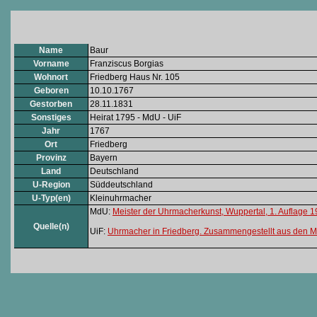
Name
Baur
Vorname
Franziscus Borgias
Wohnort
Friedberg Haus Nr. 105
Geboren
10.10.1767
Gestorben
28.11.1831
Sonstiges
Heirat 1795 - MdU - UiF
Jahr
1767
Ort
Friedberg
Provinz
Bayern
Land
Deutschland
U-Region
Süddeutschland
U-Typ(en)
Kleinuhrmacher
MdU:
Meister der Uhrmacherkunst, Wuppertal, 1. Auflage 
Quelle(n)
UiF:
Uhrmacher in Friedberg. Zusammengestellt aus den Matr