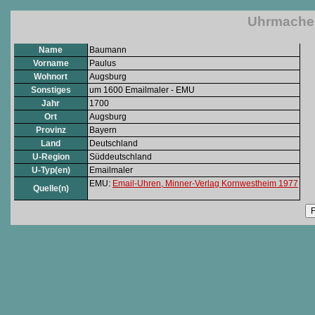
Uhrmacher
Name
Baumann
Vorname
Paulus
Wohnort
Augsburg
Sonstiges
um 1600 Emailmaler - EMU
Jahr
1700
Ort
Augsburg
Provinz
Bayern
Land
Deutschland
U-Region
Süddeutschland
U-Typ(en)
Emailmaler
EMU:
Email-Uhren, Minner-Verlag Kornwestheim 1977
Quelle(n)