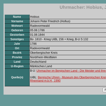
Uhrmacher: Hobius, J
Name
Hobius
Vorname
Johann Peter Friedrich (Hofius)
Wohnort
Radevormwald
Geboren
05.08.1786
Gestorben
01.08.1844
Sonstiges
Bo .1810 - Krieg UiBL 156 + Krieg, B-U S 132
Jahr
1786
Ort
Radevormwald
Bezirk
Oberbergischer Kreis
Provinz
Nordrhein-Westfalen
Land
Deutschland
U-Region
Märkisches Land
B-U:
Uhrmacher im Bergischen Land - Die Meister und ihre
Quelle(n)
UiBL:
Bergische Uhren - Museum des Oberbergischen Krei
Rheinland m.b.H., 1990