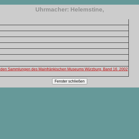
Uhrmacher: Helemstine,
us den Sammlungen des Mainfränkischen Museums Würzburg. Band 16. 2002