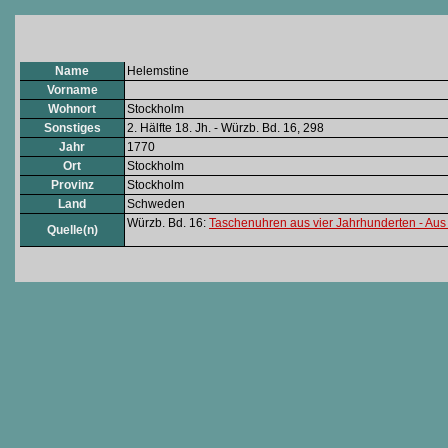
Name
Helemstine
Vorname
Wohnort
Stockholm
Sonstiges
2. Hälfte 18. Jh. - Würzb. Bd. 16, 298
Jahr
1770
Ort
Stockholm
Provinz
Stockholm
Land
Schweden
Würzb. Bd. 16:
Taschenuhren aus vier Jahrhunderten - A
Quelle(n)