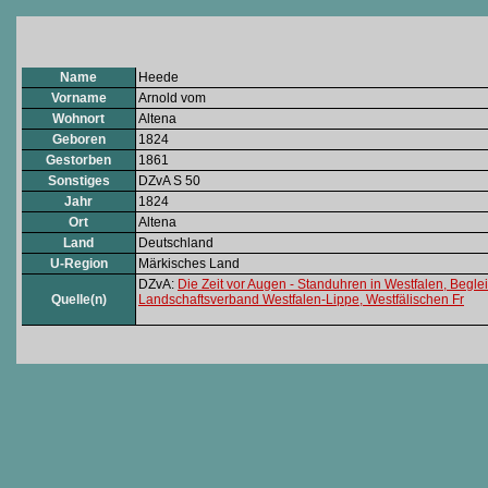
Name
Heede
Vorname
Arnold vom
Wohnort
Altena
Geboren
1824
Gestorben
1861
Sonstiges
DZvA S 50
Jahr
1824
Ort
Altena
Land
Deutschland
U-Region
Märkisches Land
DZvA:
Die Zeit vor Augen - Standuhren in Westfalen, Begle
Quelle(n)
Landschaftsverband Westfalen-Lippe, Westfälischen Fr