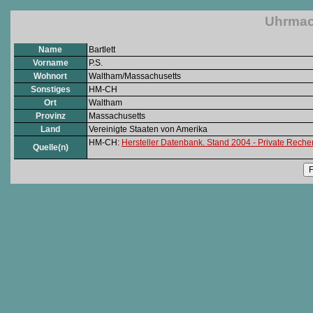
Uhrmach
Name
Bartlett
Vorname
P.S.
Wohnort
Waltham/Massachusetts
Sonstiges
HM-CH
Ort
Waltham
Provinz
Massachusetts
Land
Vereinigte Staaten von Amerika
HM-CH:
Hersteller Datenbank. Stand 2004 - Private Rech
Quelle(n)