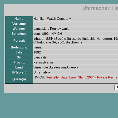
Uhrmacher: H
Name
Hamilton Watch Company
Vorname
Wohnort
Lancaster / Pennsylvania
Sonstiges
gegr. 1892 - HM-CH
Inhaber: SSIH (Société Suisse de l'Industrie Horlogère),
Portrait
d'Horlogerie SA, 2501 Biel/Bienne
Bedeutung
Firma
Jahr
1892
Ort
Lancaster
Provinz
Pennsylvania
Land
Vereinigte Staaten von Amerika
U-Typ(en)
Uhrenfabrik
HM-CH:
Hersteller Datenbank. Stand 2004 - Private Rech
Quelle(n)