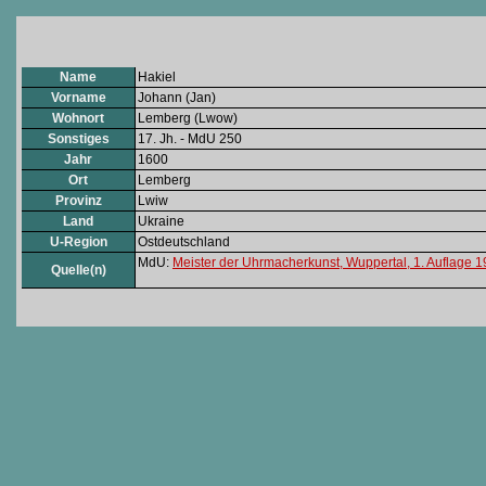
Name
Hakiel
Vorname
Johann (Jan)
Wohnort
Lemberg (Lwow)
Sonstiges
17. Jh. - MdU 250
Jahr
1600
Ort
Lemberg
Provinz
Lwiw
Land
Ukraine
U-Region
Ostdeutschland
MdU:
Meister der Uhrmacherkunst, Wuppertal, 1. Auflage 
Quelle(n)