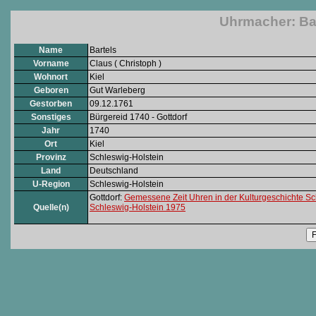
Uhrmacher: Bar
Name
Bartels
Vorname
Claus ( Christoph )
Wohnort
Kiel
Geboren
Gut Warleberg
Gestorben
09.12.1761
Sonstiges
Bürgereid 1740 - Gottdorf
Jahr
1740
Ort
Kiel
Provinz
Schleswig-Holstein
Land
Deutschland
U-Region
Schleswig-Holstein
Gottdorf:
Gemessene Zeit Uhren in der Kulturgeschichte Sc
Quelle(n)
Schleswig-Holstein 1975