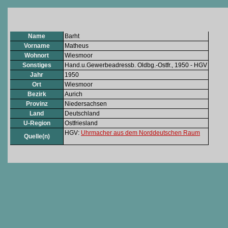
Name
Barht
Vorname
Matheus
Wohnort
Wiesmoor
Sonstiges
Hand.u.Gewerbeadressb. Oldbg.-Ostfr., 1950 - HGV
Jahr
1950
Ort
Wiesmoor
Bezirk
Aurich
Provinz
Niedersachsen
Land
Deutschland
U-Region
Ostfriesland
HGV:
Uhrmacher aus dem Norddeutschen Raum
Quelle(n)