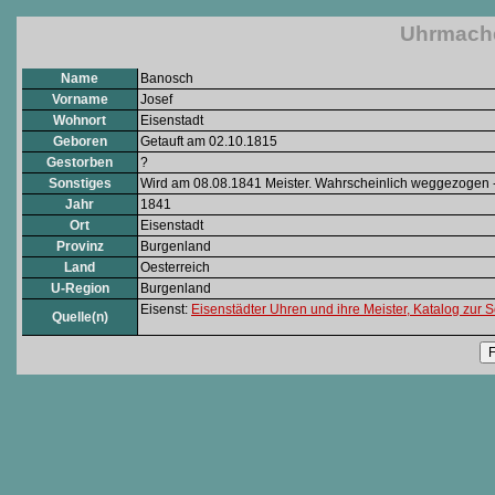
Uhrmache
Name
Banosch
Vorname
Josef
Wohnort
Eisenstadt
Geboren
Getauft am 02.10.1815
Gestorben
?
Sonstiges
Wird am 08.08.1841 Meister. Wahrscheinlich weggezogen -
Jahr
1841
Ort
Eisenstadt
Provinz
Burgenland
Land
Oesterreich
U-Region
Burgenland
Eisenst:
Eisenstädter Uhren und ihre Meister, Katalog z
Quelle(n)