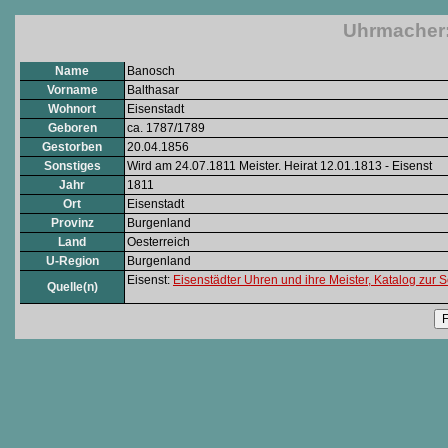
Uhrmacher:
Name
Banosch
Vorname
Balthasar
Wohnort
Eisenstadt
Geboren
ca. 1787/1789
Gestorben
20.04.1856
Sonstiges
Wird am 24.07.1811 Meister. Heirat 12.01.1813 - Eisenst
Jahr
1811
Ort
Eisenstadt
Provinz
Burgenland
Land
Oesterreich
U-Region
Burgenland
Eisenst:
Eisenstädter Uhren und ihre Meister, Katalog z
Quelle(n)