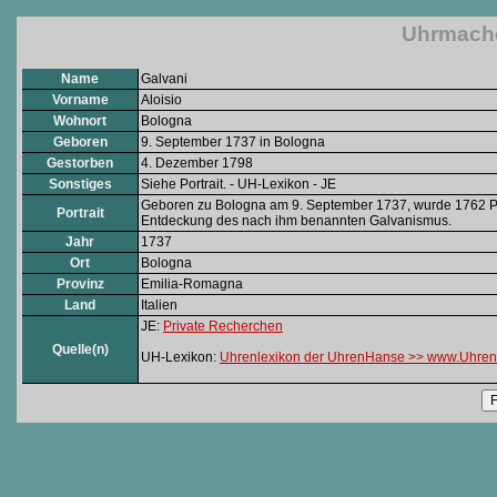
Uhrmacher
Name
Galvani
Vorname
Aloisio
Wohnort
Bologna
Geboren
9. September 1737 in Bologna
Gestorben
4. Dezember 1798
Sonstiges
Siehe Portrait. - UH-Lexikon - JE
Geboren zu Bologna am 9. September 1737, wurde 1762 Pr
Portrait
Entdeckung des nach ihm benannten Galvanismus.
Jahr
1737
Ort
Bologna
Provinz
Emilia-Romagna
Land
Italien
JE:
Private Recherchen
Quelle(n)
UH-Lexikon:
Uhrenlexikon der UhrenHanse >> www.Uhren