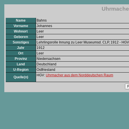
Uhrmacher
Name
Bahns
Vorname
Johannes
Wohnort
Leer
Geboren
Leer
Sonstiges
Lehrlingsrolle Innung zu Leer Museumsd. CLP, 1912 - HGV
Jahr
1912
Ort
Leer
Provinz
Niedersachsen
Land
Deutschland
U-Region
Ostfriesland
HGV:
Uhrmacher aus dem Norddeutschen Raum
Quelle(n)