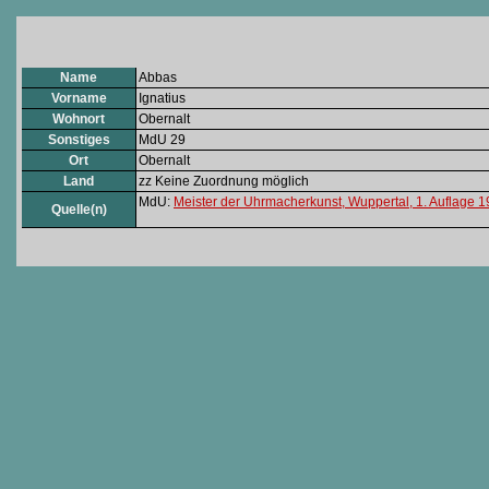
Name
Abbas
Vorname
Ignatius
Wohnort
Obernalt
Sonstiges
MdU 29
Ort
Obernalt
Land
zz Keine Zuordnung möglich
MdU:
Meister der Uhrmacherkunst, Wuppertal, 1. Auflage 
Quelle(n)