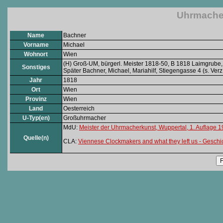
Uhrmacher
Name
Bachner
Vorname
Michael
Wohnort
Wien
(H) Groß-UM, bürgerl. Meister 1818-50, B 1818 Laimgrube,
Sonstiges
Später Bachner, Michael, Mariahilf, Stiegengasse 4 (s. Ver
Jahr
1818
Ort
Wien
Provinz
Wien
Land
Oesterreich
U-Typ(en)
Großuhrmacher
MdU:
Meister der Uhrmacherkunst, Wuppertal, 1. Auflage 
Quelle(n)
CLA:
Viennese Clockmakers and what they left us - Gesc