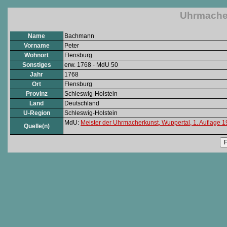
Uhrmache
Name
Bachmann
Vorname
Peter
Wohnort
Flensburg
Sonstiges
erw. 1768 - MdU 50
Jahr
1768
Ort
Flensburg
Provinz
Schleswig-Holstein
Land
Deutschland
U-Region
Schleswig-Holstein
MdU:
Meister der Uhrmacherkunst, Wuppertal, 1. Auflage 
Quelle(n)