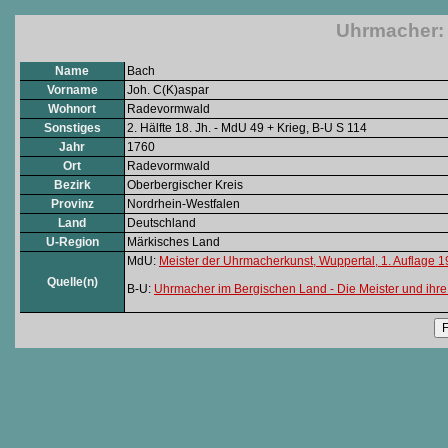
Uhrmacher: 
Name
Bach
Vorname
Joh. C(K)aspar
Wohnort
Radevormwald
Sonstiges
2. Hälfte 18. Jh. - MdU 49 + Krieg, B-U S 114
Jahr
1760
Ort
Radevormwald
Bezirk
Oberbergischer Kreis
Provinz
Nordrhein-Westfalen
Land
Deutschland
U-Region
Märkisches Land
MdU:
Meister der Uhrmacherkunst, Wuppertal, 1. Auflage 
Quelle(n)
B-U:
Uhrmacher im Bergischen Land - Die Meister und ihre