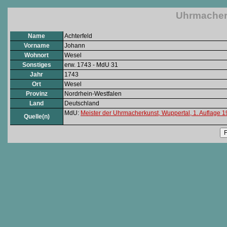
Uhrmacher:
Name
Achterfeld
Vorname
Johann
Wohnort
Wesel
Sonstiges
erw. 1743 - MdU 31
Jahr
1743
Ort
Wesel
Provinz
Nordrhein-Westfalen
Land
Deutschland
MdU:
Meister der Uhrmacherkunst, Wuppertal, 1. Auflage 
Quelle(n)