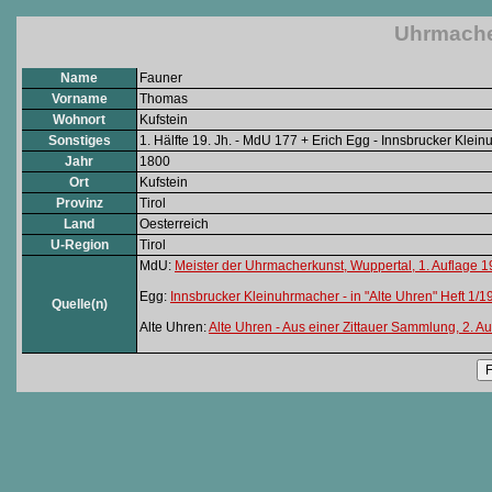
Uhrmache
Name
Fauner
Vorname
Thomas
Wohnort
Kufstein
Sonstiges
1. Hälfte 19. Jh. - MdU 177 + Erich Egg - Innsbrucker Klein
Jahr
1800
Ort
Kufstein
Provinz
Tirol
Land
Oesterreich
U-Region
Tirol
MdU:
Meister der Uhrmacherkunst, Wuppertal, 1. Auflage 
Egg:
Innsbrucker Kleinuhrmacher - in "Alte Uhren" Heft 1/1
Quelle(n)
Alte Uhren:
Alte Uhren - Aus einer Zittauer Sammlung, 2. A