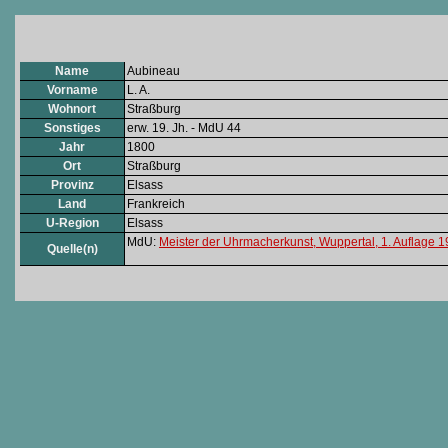
Name
Aubineau
Vorname
L. A.
Wohnort
Straßburg
Sonstiges
erw. 19. Jh. - MdU 44
Jahr
1800
Ort
Straßburg
Provinz
Elsass
Land
Frankreich
U-Region
Elsass
MdU:
Meister der Uhrmacherkunst, Wuppertal, 1. Auflage 
Quelle(n)