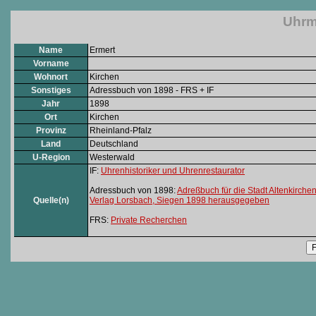
Uhrm
Name
Ermert
Vorname
Wohnort
Kirchen
Sonstiges
Adressbuch von 1898 - FRS + IF
Jahr
1898
Ort
Kirchen
Provinz
Rheinland-Pfalz
Land
Deutschland
U-Region
Westerwald
IF:
Uhrenhistoriker und Uhrenrestaurator
Adressbuch von 1898:
Adreßbuch für die Stadt Altenkirche
Quelle(n)
Verlag Lorsbach, Siegen 1898 herausgegeben
FRS:
Private Recherchen