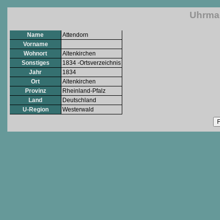
Uhrmac
Name
Attendorn
Vorname
Wohnort
Altenkirchen
Sonstiges
1834 -Ortsverzeichnis
Jahr
1834
Ort
Altenkirchen
Provinz
Rheinland-Pfalz
Land
Deutschland
U-Region
Westerwald