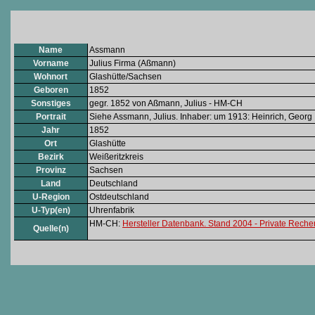
Name
Assmann
Vorname
Julius Firma (Aßmann)
Wohnort
Glashütte/Sachsen
Geboren
1852
Sonstiges
gegr. 1852 von Aßmann, Julius - HM-CH
Portrait
Siehe Assmann, Julius. Inhaber: um 1913: Heinrich, Georg
Jahr
1852
Ort
Glashütte
Bezirk
Weißeritzkreis
Provinz
Sachsen
Land
Deutschland
U-Region
Ostdeutschland
U-Typ(en)
Uhrenfabrik
HM-CH:
Hersteller Datenbank. Stand 2004 - Private Rech
Quelle(n)