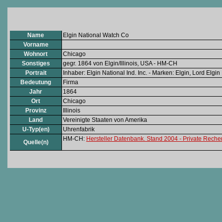
Name
Elgin National Watch Co
Vorname
Wohnort
Chicago
Sonstiges
gegr. 1864 von Elgin/Illinois, USA - HM-CH
Portrait
Inhaber: Elgin National Ind. Inc. - Marken: Elgin, Lord Elgin
Bedeutung
Firma
Jahr
1864
Ort
Chicago
Provinz
Illinois
Land
Vereinigte Staaten von Amerika
U-Typ(en)
Uhrenfabrik
HM-CH:
Hersteller Datenbank. Stand 2004 - Private Rech
Quelle(n)