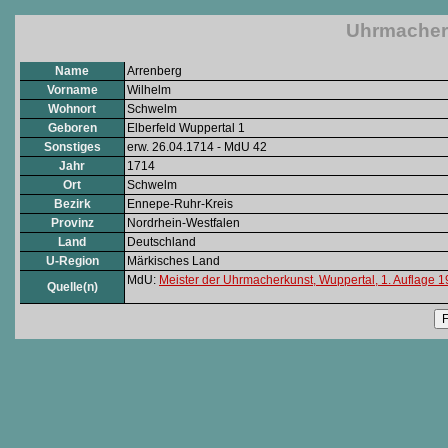
Uhrmacher:
Name
Arrenberg
Vorname
Wilhelm
Wohnort
Schwelm
Geboren
Elberfeld Wuppertal 1
Sonstiges
erw. 26.04.1714 - MdU 42
Jahr
1714
Ort
Schwelm
Bezirk
Ennepe-Ruhr-Kreis
Provinz
Nordrhein-Westfalen
Land
Deutschland
U-Region
Märkisches Land
MdU:
Meister der Uhrmacherkunst, Wuppertal, 1. Auflage 
Quelle(n)