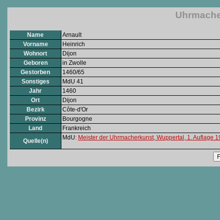
Uhrmacher
Name
Arnault
Vorname
Heinrich
Wohnort
Dijon
Geboren
in Zwolle
Gestorben
1460/65
Sonstiges
MdU 41
Jahr
1460
Ort
Dijon
Bezirk
Côte-d'Or
Provinz
Bourgogne
Land
Frankreich
MdU:
Meister der Uhrmacherkunst, Wuppertal, 1. Auflage 
Quelle(n)