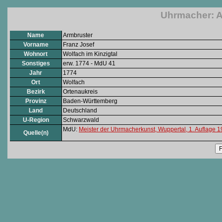
Uhrmacher: A
Name
Armbruster
Vorname
Franz Josef
Wohnort
Wolfach im Kinzigtal
Sonstiges
erw. 1774 - MdU 41
Jahr
1774
Ort
Wolfach
Bezirk
Ortenaukreis
Provinz
Baden-Württemberg
Land
Deutschland
U-Region
Schwarzwald
MdU:
Meister der Uhrmacherkunst, Wuppertal, 1. Auflage 
Quelle(n)