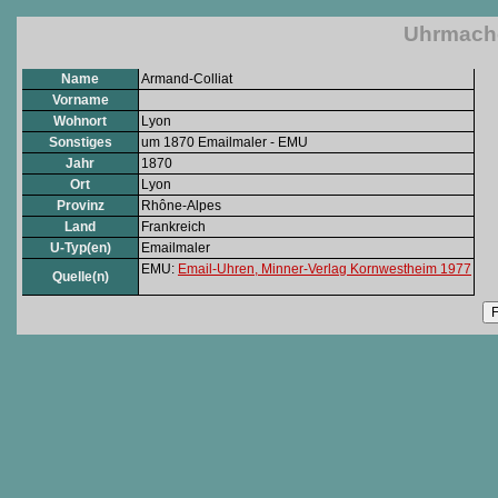
Uhrmache
Name
Armand-Colliat
Vorname
Wohnort
Lyon
Sonstiges
um 1870 Emailmaler - EMU
Jahr
1870
Ort
Lyon
Provinz
Rhône-Alpes
Land
Frankreich
U-Typ(en)
Emailmaler
EMU:
Email-Uhren, Minner-Verlag Kornwestheim 1977
Quelle(n)