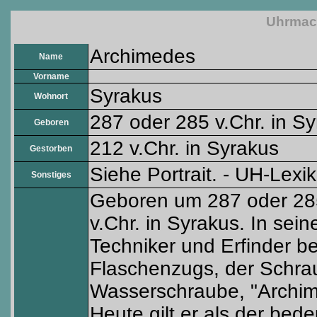
Uhrmac
Archimedes
Name
Vorname
Syrakus
Wohnort
287 oder 285 v.Chr. in S
Geboren
212 v.Chr. in Syrakus
Gestorben
Siehe Portrait. - UH-Lexi
Sonstiges
Geboren um 287 oder 285
v.Chr. in Syrakus. In sei
Techniker und Erfinder be
Flaschenzugs, der Schra
Wasserschraube, "Archi
Heute gilt er als der bed