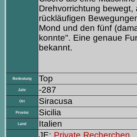
Drehvorrichtung bewegt,
rückläufigen Bewegunge
Mond und den fünf (dama
konnte". Eine genaue Fun
bekannt.
Top
Bedeutung
-287
Jahr
Siracusa
Ort
Sicilia
Provinz
Italien
Land
JE:
Private Recherchen