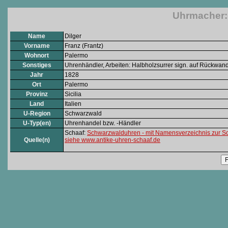
Uhrmacher: 
Name
Dilger
Vorname
Franz (Frantz)
Wohnort
Palermo
Sonstiges
Uhrenhändler, Arbeiten: Halbholzsurrer sign. auf Rückwand
Jahr
1828
Ort
Palermo
Provinz
Sicilia
Land
Italien
U-Region
Schwarzwald
U-Typ(en)
Uhrenhandel bzw. -Händler
Schaaf:
Schwarzwalduhren - mit Namensverzeichnis zur S
Quelle(n)
siehe www.antike-uhren-schaaf.de