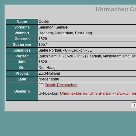
Uhrmacher: Co
Name
Coster
Vorname
Salomon (Samuel)
Wohnort
Haarlem, Amsterdam, Den Haag.
Geboren
1620
Gestorben
1657
Sonstiges
Siehe Portrait. - UH-Lexikon - JE
Portrait
(auch Samuel - 1620 - 1657) Haarlem, Amsterdam, und Den
Jahr
1620
Ort
Den Haag
Provinz
Zuid-Holland
Land
Niederlande
JE:
Private Recherchen
Quelle(n)
UH-Lexikon:
Uhrenlexikon der UhrenHanse >> www.Uhren