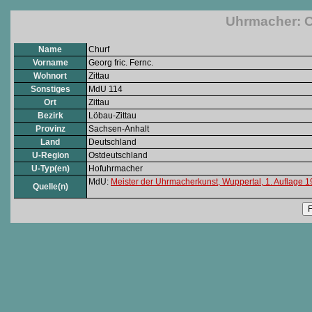
Uhrmacher: Ch
Name
Churf
Vorname
Georg fric. Fernc.
Wohnort
Zittau
Sonstiges
MdU 114
Ort
Zittau
Bezirk
Löbau-Zittau
Provinz
Sachsen-Anhalt
Land
Deutschland
U-Region
Ostdeutschland
U-Typ(en)
Hofuhrmacher
MdU:
Meister der Uhrmacherkunst, Wuppertal, 1. Auflage 
Quelle(n)