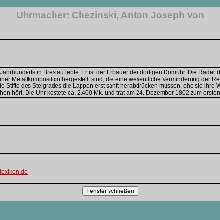
Uhrmacher: Chezinski, Anton Joseph von
ahrhunderts in Breslau lebte. Er ist der Erbauer der dortigen Domuhr. Die Räder d
er Metallkomposition hergestellt sind, die eine wesentliche Verminderung der Re
e Stifte des Steigrades die Lappen erst sanft herabdrücken müssen, ehe sie ihre 
ehen hört. Die Uhr kostete ca. 2.400 Mk. und trat am 24. Dezember 1802 zum ersten
lexikon.de