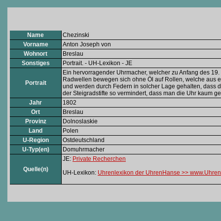
Name
Chezinski
Vorname
Anton Joseph von
Wohnort
Breslau
Sonstiges
Portrait. - UH-Lexikon - JE
Ein hervorragender Uhrmacher, welcher zu Anfang des 19. J
Radwellen bewegen sich ohne Öl auf Rollen, welche aus ein
Portrait
und werden durch Federn in solcher Lage gehalten, dass di
der Steigradstifte so vermindert, dass man die Uhr kaum g
Jahr
1802
Ort
Breslau
Provinz
Dolnoslaskie
Land
Polen
U-Region
Ostdeutschland
U-Typ(en)
Domuhrmacher
JE:
Private Recherchen
Quelle(n)
UH-Lexikon:
Uhrenlexikon der UhrenHanse >> www.Uhren