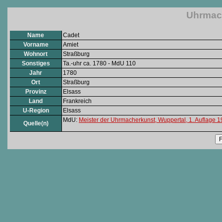
Uhrmach
Name
Cadet
Vorname
Amiet
Wohnort
Straßburg
Sonstiges
Ta.-uhr ca. 1780 - MdU 110
Jahr
1780
Ort
Straßburg
Provinz
Elsass
Land
Frankreich
U-Region
Elsass
MdU:
Meister der Uhrmacherkunst, Wuppertal, 1. Auflage 
Quelle(n)