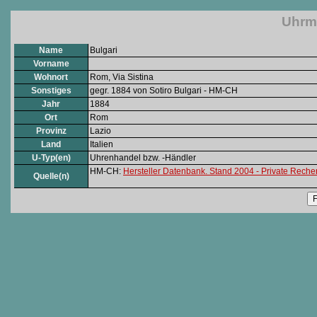
Uhrma
Name
Bulgari
Vorname
Wohnort
Rom, Via Sistina
Sonstiges
gegr. 1884 von Sotiro Bulgari - HM-CH
Jahr
1884
Ort
Rom
Provinz
Lazio
Land
Italien
U-Typ(en)
Uhrenhandel bzw. -Händler
HM-CH:
Hersteller Datenbank. Stand 2004 - Private Rech
Quelle(n)