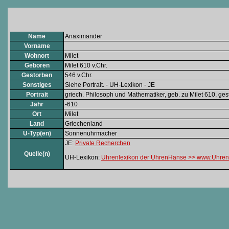
Name
Anaximander
Vorname
Wohnort
Milet
Geboren
Milet 610 v.Chr.
Gestorben
546 v.Chr.
Sonstiges
Siehe Portrait. - UH-Lexikon - JE
Portrait
griech. Philosoph und Mathematiker, geb. zu Milet 610, gest
Jahr
-610
Ort
Milet
Land
Griechenland
U-Typ(en)
Sonnenuhrmacher
JE:
Private Recherchen
Quelle(n)
UH-Lexikon:
Uhrenlexikon der UhrenHanse >> www.Uhren