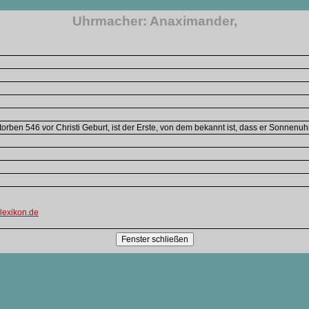
Uhrmacher: Anaximander,
orben 546 vor Christi Geburt, ist der Erste, von dem bekannt ist, dass er Sonnenuh
lexikon.de