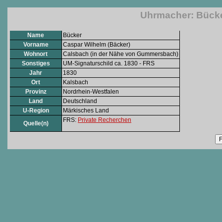
Uhrmacher: Bücke
Name
Bücker
Vorname
Caspar Wilhelm (Bäcker)
Wohnort
Calsbach (in der Nähe von Gummersbach)
Sonstiges
UM-Signaturschild ca. 1830 - FRS
Jahr
1830
Ort
Kalsbach
Provinz
Nordrhein-Westfalen
Land
Deutschland
U-Region
Märkisches Land
FRS:
Private Recherchen
Quelle(n)