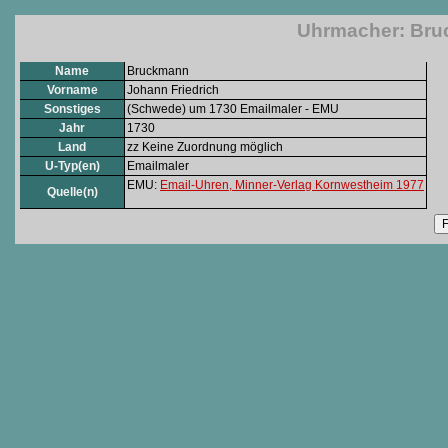
Uhrmacher: Bru
Name
Bruckmann
Vorname
Johann Friedrich
Sonstiges
(Schwede) um 1730 Emailmaler - EMU
Jahr
1730
Land
zz Keine Zuordnung möglich
U-Typ(en)
Emailmaler
EMU:
Email-Uhren, Minner-Verlag Kornwestheim 1977
Quelle(n)