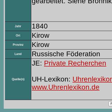
gearbeitet. Siehe Bronnik
1840
Jahr
Kirow
Ort
Kirow
Provinz
Russische Föderation
Land
JE:
Private Recherchen
UH-Lexikon:
Uhrenlexiko
Quelle(n)
www.Uhrenlexikon.de