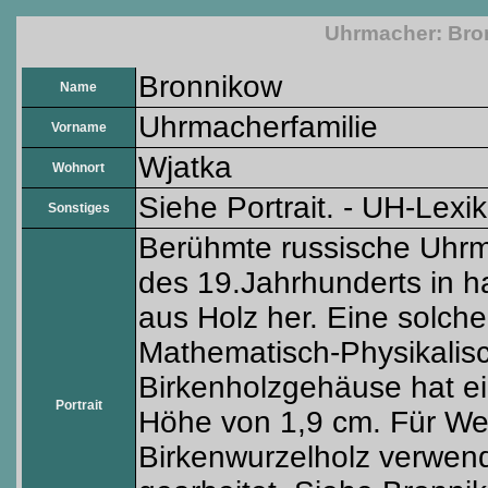
Uhrmacher: Bro
Bronnikow
Name
Uhrmacherfamilie
Vorname
Wjatka
Wohnort
Siehe Portrait. - UH-Lexi
Sonstiges
Berühmte russische Uhrmac
des 19.Jahrhunderts in h
aus Holz her. Eine solche
Mathematisch-Physikalis
Birkenholzgehäuse hat e
Portrait
Höhe von 1,9 cm. Für We
Birkenwurzelholz verwend