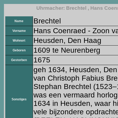
Uhrmacher: Brechtel , Hans Coenr
Brechtel
Name
Hans Coenraed - Zoon van
Vorname
Heusden, Den Haag
Wohnort
1609 te Neurenberg
Geboren
1675
Gestorben
geh 1634, Heusden, Den
van Christoph Fabius Bre
Stephan Brechtel (1523–1
was een vermaard horloge
Sonstiges
1634 in Heusden, waar hij
vele bijzondere opdrachte