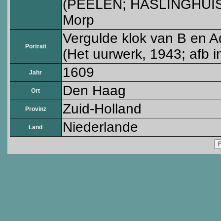
(PEELEN; HASLINGHUIS; B
Morp
Vergulde klok van B en 
Portrait
(Het uurwerk, 1943; afb 
1609
Jahr
Den Haag
Ort
Zuid-Holland
Provinz
Niederlande
Land