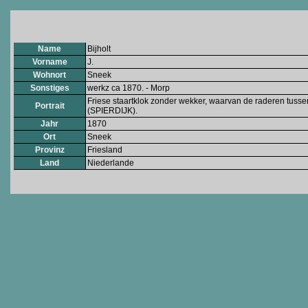
Name
Bijholt
Vorname
J.
Wohnort
Sneek
Sonstiges
werkz ca 1870. - Morp
Friese staartklok zonder wekker, waarvan de raderen tusse
Portrait
(SPIERDIJK).
Jahr
1870
Ort
Sneek
Provinz
Friesland
Land
Niederlande